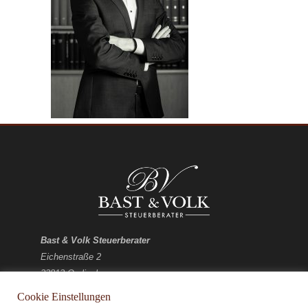
Bast & Volk Steuerberater
Eichenstraße 2
33813 Oerlinghausen
Cookie Einstellungen
E-Mail:
kontakt@bv-stb.de