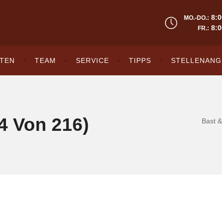
8:0
MO.-DO.:
8:0
FR.:
TEN
TEAM
SERVICE
TIPPS
STELLENANG
4 Von 216)
Bast &