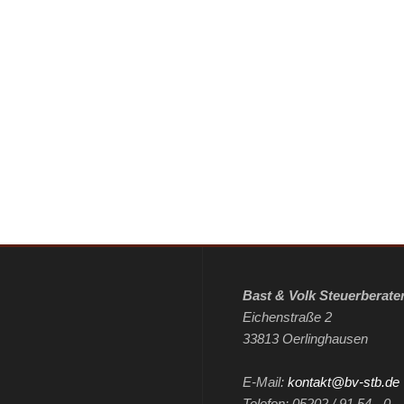
Bast & Volk Steuerberate
Eichenstraße 2
33813 Oerlinghausen
E-Mail:
kontakt@bv-stb.de
Telefon: 05202 / 91 54 - 0