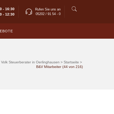
0 - 16:30
Rufen Sie uns an
05202 / 91 54 - 0
0 - 12:30
EBOTE
 Volk Steuerberater in Oerlinghausen
>
Startseite
>
B&V Mitarbeiter (44 von 216)