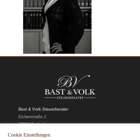
Bast & Volk Steuerberater
Eichenstraße 2
33813 Oerlinghausen
Cookie Einstellungen
E-Mail:
kontakt@bv-stb.de