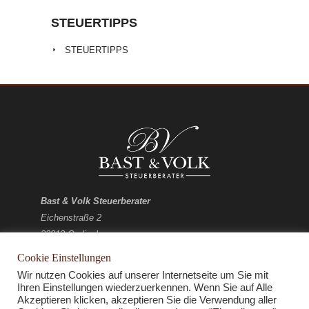
STEUERTIPPS
STEUERTIPPS
Bast & Volk Steuerberater
Eichenstraße 2
33813 Oerlinghausen
Cookie Einstellungen
E-Mail:
kontakt@bv-stb.de
Wir nutzen Cookies auf unserer Internetseite um Sie mit
Telefon: 05202 / 91 54 - 0
Ihren Einstellungen wiederzuerkennen. Wenn Sie auf Alle
Akzeptieren klicken, akzeptieren Sie die Verwendung aller
Fax: 05202 / 91 54 - 10