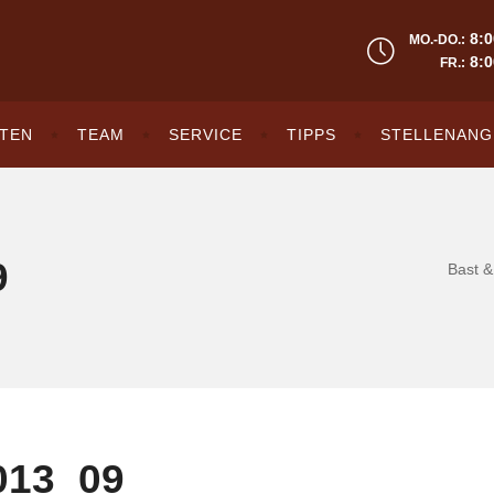
8:0
MO.-DO.:
8:0
FR.:
TEN
TEAM
SERVICE
TIPPS
STELLENANG
9
Bast &
013_09