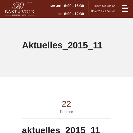
8:00 - 16:30
MO.-DO.:
Rufen Sie uns an
05202 / 91 54 - 0
8:00 - 12:30
FR.:
Aktuelles_2015_11
22
Februar
aktuelles_2015_11